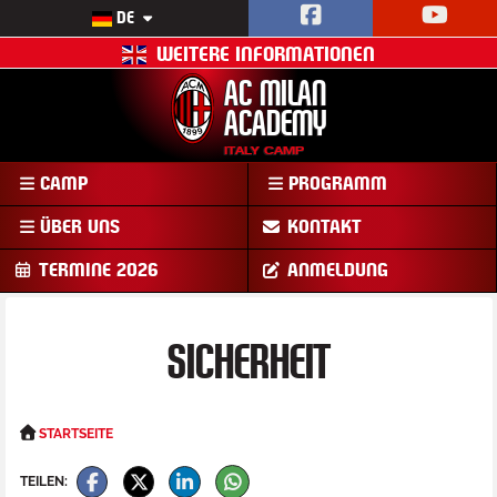
DE
WEITERE INFORMATIONEN
AC MILAN
ACADEMY
ITALY CAMP
AC
CAMP
PROGRAMM
MAILAND
ACADEMY
ÜBER UNS
KONTAKT
CAMP
TERMINE 2026
ANMELDUNG
SICHERHEIT
STARTSEITE
TEILEN: