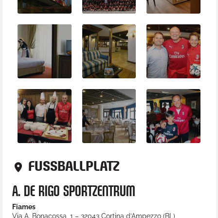
FUSSBALLPLATZ
A. DE RIGO SPORTZENTRUM
Fiames
Via A. Bonacossa, 1
–
32043
Cortina d’Ampezzo
(
BL
)