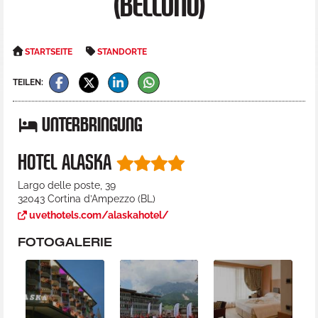
(BELLUNO)
STARTSEITE
STANDORTE
TEILEN:
UNTERBRINGUNG
HOTEL ALASKA
Largo delle poste, 39
32043
Cortina d’Ampezzo
(
BL
)
uvethotels.com/alaskahotel/
FOTOGALERIE