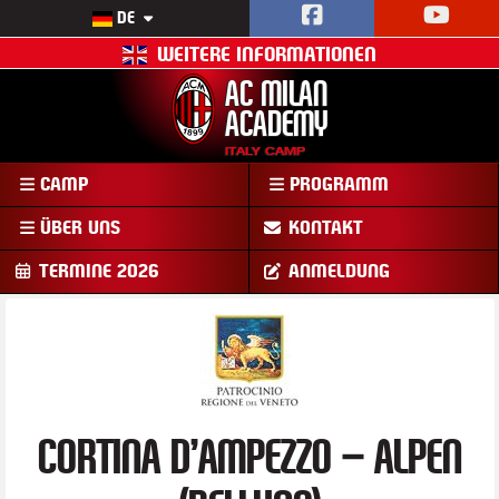
DE
WEITERE INFORMATIONEN
AC MILAN
ACADEMY
ITALY CAMP
AC
CAMP
PROGRAMM
MAILAND
ACADEMY
ÜBER UNS
KONTAKT
CAMP
TERMINE 2026
ANMELDUNG
CORTINA D’AMPEZZO – ALPEN