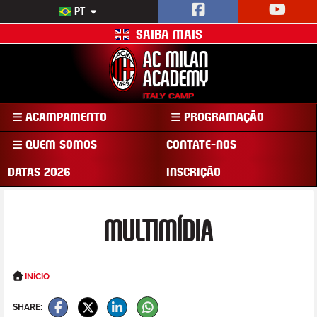
PT
SAIBA MAIS
AC MILAN
ACADEMY
ITALY CAMP
ACAMPAMENTO
PROGRAMAÇÃO
QUEM SOMOS
CONTATE-NOS
DATAS 2026
INSCRIÇÃO
MULTIMÍDIA
INÍCIO
SHARE: