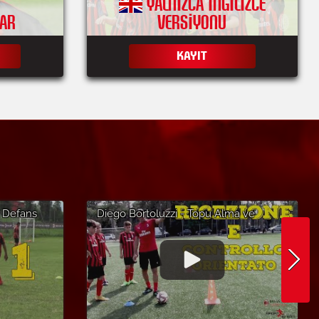
YALNIZCA INGILIZCE
LAR
VERSIYONU
KAYIT
e Defans
Diego Bortoluzzi - Topu Alma ve
ago'daki
Kontrol Etme - Lignano
Sabbiadoro'daki AC Milan Futbol Yaz
Kampı