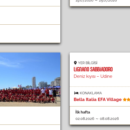
19.07.2026 ～ 25.07.2026
YER BILGISI
LIGNANO SABBIADORO
Deniz kıyısı – Udine
KONAKLAMA
Bella Italia EFA Village
İlk hafta
02.08.2026 ～ 08.08.2026