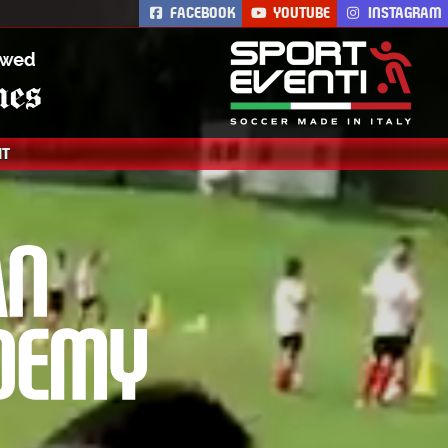
FACEBOOK
YOUTUBE
INSTAGRAM
A
Milan resmi
IT
futbol yaz kampı
olan AC Milan
Academy Camp.
AC Milan futbol
yaz okulu. AC
Milan’nın çocuk
ve gençlik yaz
kampı.