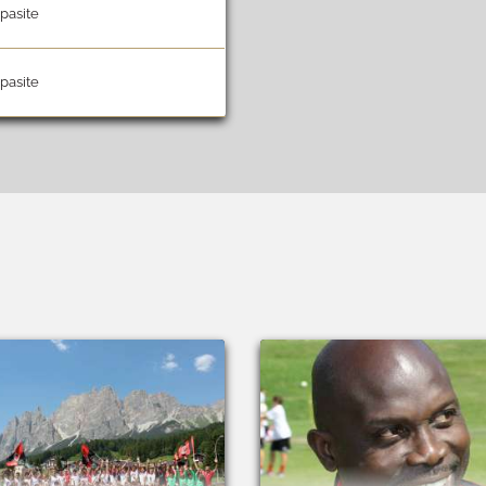
apasite
apasite