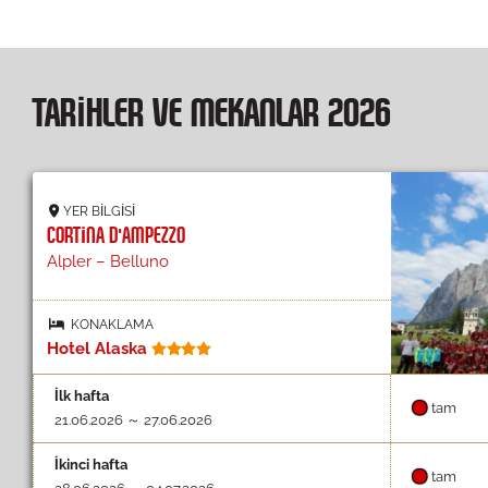
TARIHLER VE MEKANLAR 2026
YER BILGISI
CORTINA D'AMPEZZO
Alpler – Belluno
KONAKLAMA
Hotel Alaska
İlk hafta
tam
21.06.2026 ～ 27.06.2026
İkinci hafta
tam