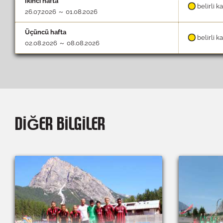
İkinci hafta
belirli k
26.07.2026 ～ 01.08.2026
Üçüncü hafta
belirli k
02.08.2026 ～ 08.08.2026
DIĞER BILGILER