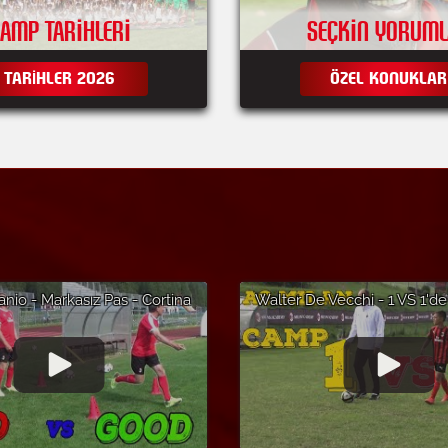
AMP TARIHLERI
SEÇKIN YORUM
TARIHLER 2026
ÖZEL KONUKLAR
anio - Markasız Pas - Cortina
Walter De Vecchi - 1 VS 1'd
da AC Milan Futbol Yaz
Oyuncusu - Altopiano di Asi
AC Milan Futbol Yaz Kampı