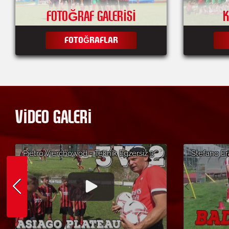
FOTOĞRAF GALERISI
K
FOTOĞRAFLAR
VIDEO GALERI
Pietro Vierchowod - Teknik Egzersiz 3
Stefano Er
VS 2 - Altopiano di Asiago'daki AC
d'Ampezzo'
Milan Futbol Yaz Kampı
Kampı