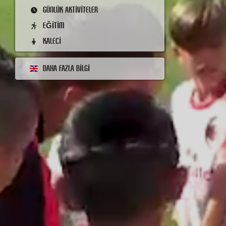
GÜNLÜK AKTIVITELER
EĞITIM
KALECI
DAHA FAZLA BILGI