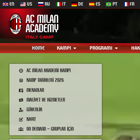
EN
US
RU
IT
DE
ES
PT
FR
AC MILAN
ACADEMY
ITALY CAMP
AC
HOME
KAMPI
PROGRAMI
HAK
MILAN
AKADEMI
KAMPI
AC MILAN AKADEMI KAMPI
KAMP TARIHLERI 2026
MEKANLAR
MALIYET VE HIZMETLER
GÜVENLIK
KAYIT
ON DEMAND – GRUPLAR IÇIN