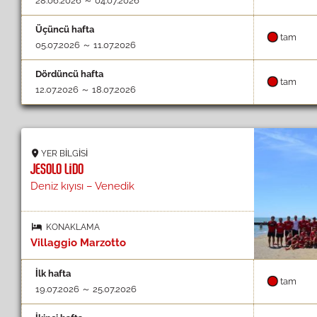
28.06.2026 ～ 04.07.2026
Üçüncü hafta
tam
05.07.2026 ～ 11.07.2026
Dördüncü hafta
tam
12.07.2026 ～ 18.07.2026
YER BILGISI
JESOLO LIDO
Deniz kıyısı – Venedik
KONAKLAMA
Villaggio Marzotto
İlk hafta
tam
19.07.2026 ～ 25.07.2026