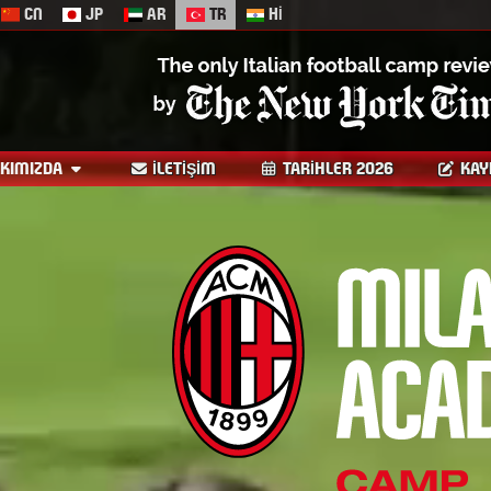
CN
JP
AR
TR
HI
KIMIZDA
İLETIŞIM
TARIHLER 2026
KAY