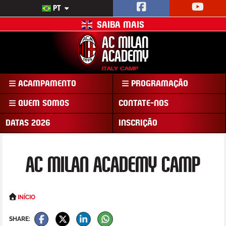
PT
SAIBA MAIS
AC MILAN
ACADEMY
ITALY CAMP
ACAMPAMENTO
PROGRAMAÇÃO
QUEM SOMOS
CONTATE-NOS
DATAS 2026
INSCRIÇÃO
AC MILAN ACADEMY CAMP
INÍCIO
SHARE: