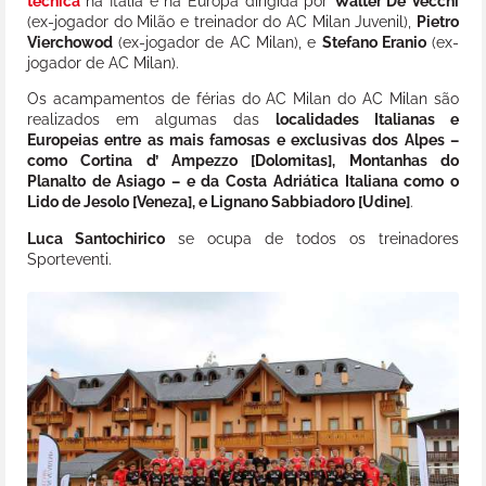
técnica
na Itália e na Europa dirigida por
Walter De Vecchi
(ex-jogador do Milão e treinador do AC Milan Juvenil),
Pietro
Vierchowod
(ex-jogador de AC Milan), e
Stefano Eranio
(ex-
jogador de AC Milan).
Os acampamentos de férias do AC Milan do AC Milan são
realizados em algumas das
localidades Italianas e
Europeias entre as mais famosas e exclusivas dos Alpes –
como Cortina d’ Ampezzo [Dolomitas], Montanhas do
Planalto de Asiago – e da Costa Adriática Italiana como o
Lido de Jesolo [Veneza], e Lignano Sabbiadoro [Udine]
.
Luca Santochirico
se ocupa de todos os treinadores
Sporteventi.