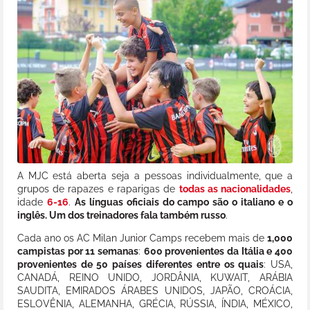
A MJC está aberta seja a pessoas individualmente, que a
grupos de rapazes e raparigas de
todas as nacionalidades
,
idade
6-16
.
As línguas oficiais do campo são o italiano e o
inglês. Um dos treinadores fala também russo
.
Cada ano os AC Milan Junior Camps recebem mais de
1,000
campistas por 11 semanas
:
600 provenientes da Itália e 400
provenientes de 50 países diferentes entre os quais
: USA,
CANADÁ, REINO UNIDO, JORDÂNIA, KUWAIT, ARÁBIA
SAUDITA, EMIRADOS ÁRABES UNIDOS, JAPÃO, CROÁCIA,
ESLOVÊNIA, ALEMANHA, GRÉCIA, RÚSSIA, ÍNDIA, MÉXICO,