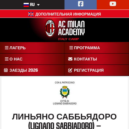
RU
ДОПОЛНИТЕЛЬНАЯ ИНФОРМАЦИЯ
AC MILAN
ACADEMY
ITALY CAMP
ДЕТСКИЙ
ЛАГЕРЬ
ПРОГРАММА
ЛАГЕРЬ
ФК
О НАС
КОНТАКТЫ
«МИЛАН»
ЗАЕЗДЫ 2026
РЕГИСТРАЦИЯ
ЛИНЬЯНО САББЬЯДОРО
(LIGNANO SABBIADORO) –