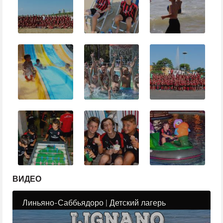
ВИДЕО
Линьяно-Саббьядоро | Детский лагерь
Академии ФК «Милан»