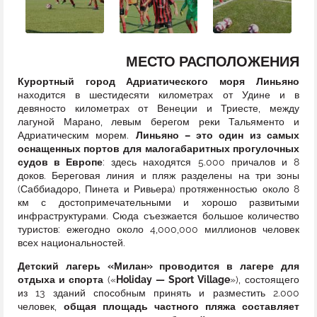
МЕСТО РАСПОЛОЖЕНИЯ
Курортный город Адриатического моря Линьяно
находится в шестидесяти километрах от Удине и в
девяносто километрах от Венеции и Триесте, между
лагуной Марано, левым берегом реки Тальяменто и
Адриатическим морем.
Линьяно – это один из самых
оснащенных портов для малогабаритных прогулочных
судов в Европе
: здесь находятся 5.000 причалов и 8
доков. Береговая линия и пляж разделены на три зоны
(Саббиадоро, Пинета и Ривьера) протяженностью около 8
км с достопримечательными и хорошо развитыми
инфраструктурами. Сюда съезжается большое количество
туристов: ежегодно около 4,000,000 миллионов человек
всех национальностей.
Детский лагерь «Милан» проводится в лагере для
отдыха и спорта
(«
Holiday — Sport Village
»), состоящего
из 13 зданий способным принять и разместить 2.000
человек,
общая площадь частного пляжа составляет